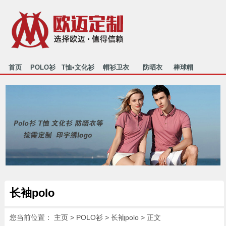
首页
POLO衫
T恤•文化衫
帽衫卫衣
防晒衣
棒球帽
行业资讯
关于我们
联系我们
HOME
POLO
T-SHIRT
MAOSHAN
FANGSHAI
MAOZI
NEWS
ABOUT US
CONTACT
长袖polo
您当前位置：
主页
>
POLO衫
>
长袖polo
> 正文