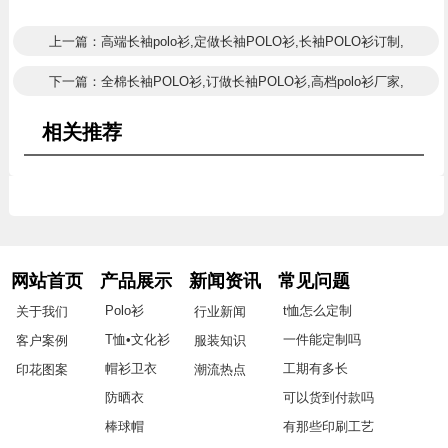
上一篇：高端长袖polo衫,定做长袖POLO衫,长袖POLO衫订制,
下一篇：全棉长袖POLO衫,订做长袖POLO衫,高档polo衫厂家,
相关推荐
网站首页
产品展示
新闻资讯
常见问题
Polo衫
t恤怎么定制
关于我们
行业新闻
T恤•文化衫
一件能定制吗
客户案例
服装知识
帽衫卫衣
工期有多长
印花图案
潮流热点
防晒衣
可以货到付款吗
棒球帽
有那些印刷工艺