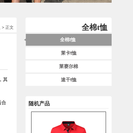
全棉t恤
恤
> 正文
精梳棉圆领t恤10
全棉t恤
莱卡t恤
莱赛尔棉
，其
速干t恤
适合
随机产品
纯棉加厚圆领t恤