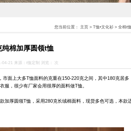
您当前位置：
主页
>
T恤•文化衫
>
全棉t
0克纯棉加厚圆领t恤
-04-21 来源：t恤定制 浏览：
次
面上大多T恤面料的克重在150-220克之间，其中180克居多
衣服，很少有厂家会用很厚的面料做T恤。
加厚圆领T恤，采用280克长绒棉面料，现货多色可选，本款