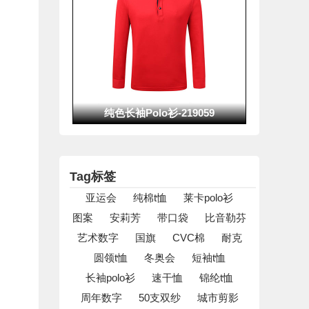
纯色长袖Polo衫-219059
1
2
3
5
6
7
Tag标签
亚运会
纯棉t恤
莱卡polo衫
图案
安莉芳
带口袋
比音勒芬
艺术数字
国旗
CVC棉
耐克
圆领t恤
冬奥会
短袖t恤
长袖polo衫
速干恤
锦纶t恤
精梳棉圆领t恤3
周年数字
50支双纱
城市剪影