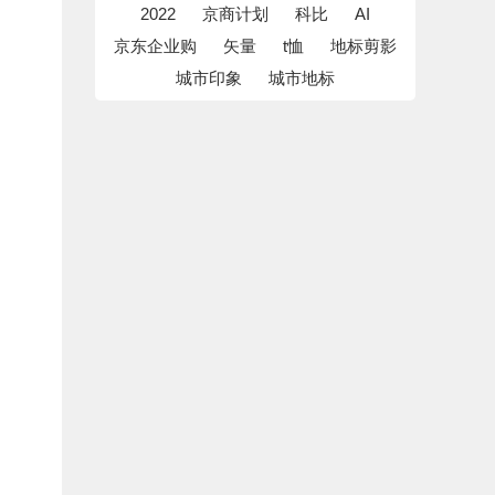
2022
京商计划
科比
AI
京东企业购
矢量
t恤
地标剪影
城市印象
城市地标
现货速干t恤